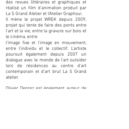
des revues littéraires et graphiques et
réalisé un film d'animation produit par
La S Grand Atelier et l'Atelier Graphoui.
​Il mène le projet WREK depuis 2009,
projet qui tente de faire des ponts entre
l'art et la vie, entre la gravure sur bois et
le cinéma, entre
l'image fixe et l'image en mouvement,
entre l'individu et le collectif. L'artiste
poursuit également depuis 2007 un
dialogue avec le monde de l'art outsider
lors de résidences au centre d'art
contemporain et d'art brut La S Grand
atelier.
Olivier Deprez est également auteur de
plusieurs ouvrages dont "Le château"
(FRMK, 2003/2018), "Black book black"
(FRMK, 2008), Lenin Kino (FRMK, 2009),
"Après la mort, après la vie" (FRMK,
2015).
Ses œuvres complètent les collections